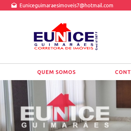
Euniceguimaraesimoveis7@hotmail.com
QUEM SOMOS
CONT