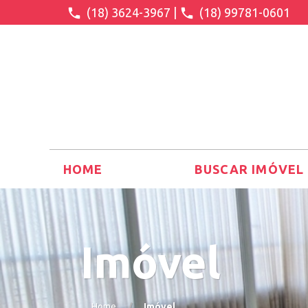
(18) 3624-3967
|
(18) 99781-0601
HOME
BUSCAR IMÓVEL
Imóvel
Home
Imóvel