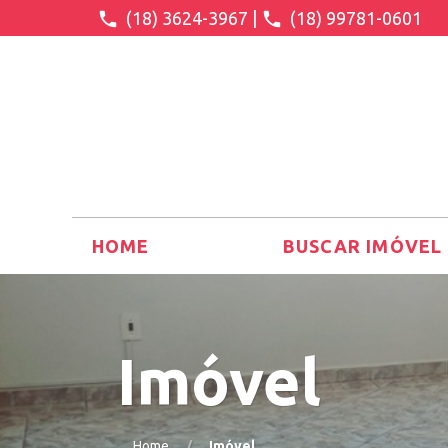
(18) 3624-3967
|
(18) 99781-0601
HOME
BUSCAR IMÓVEL
Imóvel
Home
Imóvel