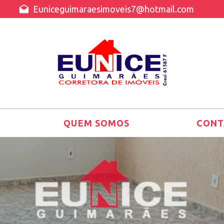
Euniceguimaraesimoveis7@hotmail.com
QUEM SOMOS
CONT